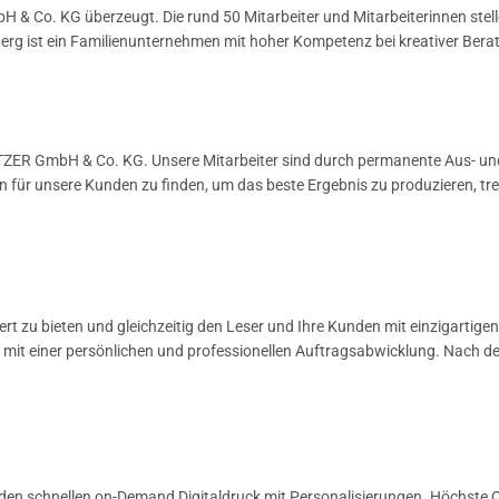
 & Co. KG überzeugt. Die rund 50 Mitarbeiter und Mitarbeiterinnen stell
rg ist ein Familienunternehmen mit hoher Kompetenz bei kreativer Beratu
ITZER GmbH & Co. KG. Unsere Mitarbeiter sind durch permanente Aus- und
en für unsere Kunden
zu finden,
um das beste
Ergebnis zu produzieren, tre
zu bieten und gleichzeitig den Leser und Ihre Kunden mit einzigartigen
mit einer persönlichen und professionellen Auftragsabwicklung. Nach d
en schnellen on-Demand Digitaldruck mit Personalisierungen. Höchste Qu