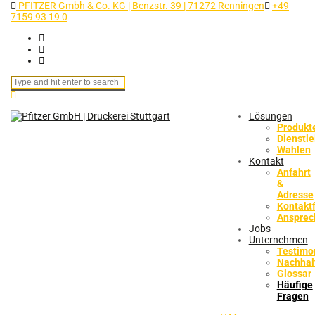
PFITZER Gmbh & Co. KG | Benzstr. 39 | 71272 Renningen
+49
7159 93 19 0
Search for:
Lösungen
Produkt
Dienstl
Wahlen
Kontakt
Anfahrt
&
Adresse
Kontakt
Ansprec
Jobs
Unternehmen
Testimo
Nachhalt
Glossar
Häufige
Fragen