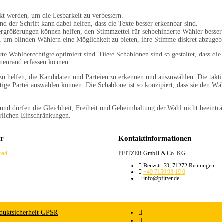
kt werden, um die Lesbarkeit zu verbessern.
 der Schrift kann dabei helfen, dass die Texte besser erkennbar sind.
rgrößerungen können helfen, den Stimmzettel für sehbehinderte Wähler besser
en, um blinden Wählern eine Möglichkeit zu bieten, ihre Stimme diskret abzugeb
te Wahlberechtigte optimiert sind. Diese Schablonen sind so gestaltet, dass di
onenrand erfassen können.
 helfen, die Kandidaten und Parteien zu erkennen und auszuwählen. Die taktil
tige Partei auswählen können. Die Schablone ist so konzipiert, dass sie den Wä
d dürfen die Gleichheit, Freiheit und Geheimhaltung der Wahl nicht beeinträcht
rlichen Einschränkungen.
r
Kontaktinformationen
oad
PFITZER GmbH & Co. KG
Benzstr. 39, 71272 Renningen
+49 7159 93 19 0
info@pfitzer.de
duktsicherheit GPSR