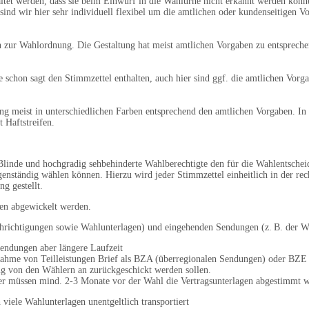
tet werden, dass sie beim Einwurf in die Wahlurne nicht erkannt werden könne
sind wir hier sehr individuell flexibel um die amtlichen oder kundenseitigen V
n zur Wahlordnung. Die Gestaltung hat meist amtlichen Vorgaben zu entspreche
e schon sagt den Stimmzettel enthalten, auch hier sind ggf. die amtlichen Vo
g meist in unterschiedlichen Farben entsprechend den amtlichen Vorgaben. I
 Haftstreifen.
linde und hochgradig sehbehinderte Wahlberechtigte den für die Wahlentscheid
enständig wählen können. Hierzu wird jeder Stimmzettel einheitlich in der re
g gestellt.
en abgewickelt werden.
chrichtigungen sowie Wahlunterlagen) und eingehenden Sendungen (z. B. der Wah
Sendungen aber längere Laufzeit
ernahme von Teilleistungen Brief als BZA (überregionalen Sendungen) oder BZ
von den Wählern an zurückgeschickt werden sollen.
r müssen mind. 2-3 Monate vor der Wahl die Vertragsunterlagen abgestimmt 
iele Wahlunterlagen unentgeltlich transportiert