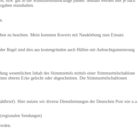
n, bzw. gut in die Stimmzettelumschläge passen. deshalb werden hier je nach
orgaben einzuhalten.
n.
rgaben zu beachten. Meist kommen Kuverts mit Nassklebung zum Einsatz.
n der Regel sind dies aus kostengründen auch Hüllen mit Anfeuchtgummierung
ung wesentlichen Inhalt des Stimmzettels mittels einer Stimmzettelschablone
chten oberen Ecke gelocht oder abgeschnitten. Die Stimmzettelschablonen
lbrief). Hier nutzen wir diverse Dienstleistungen der Deutschen Post wie u.a.
E (regionalen Sendungen)
werden.