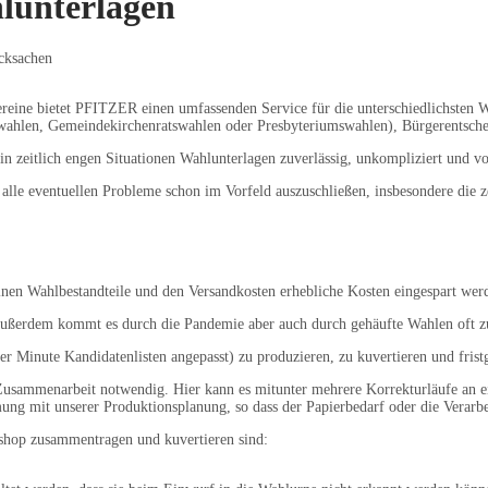
lunterlagen
ucksachen
ereine bietet PFITZER einen umfassenden Service für die unterschiedlichsten
hlen, Gemeindekirchenratswahlen oder Presbyteriumswahlen), Bürgerentschei
zeitlich engen Situationen Wahlunterlagen zuverlässig, unkompliziert und vo
 alle eventuellen Probleme schon im Vorfeld auszuschließen, insbesondere die
lnen Wahlbestandteile und den Versandkosten erhebliche Kosten eingespart wer
Außerdem kommt es durch die Pandemie aber auch durch gehäufte Wahlen oft 
er Minute Kandidatenlisten angepasst) zu produzieren, zu kuvertieren und frist
 Zusammenarbeit notwendig. Hier kann es mitunter mehrere Korrekturläufe an ei
ng mit unserer Produktionsplanung, so dass der Papierbedarf oder die Verarb
ershop zusammentragen und kuvertieren sind: