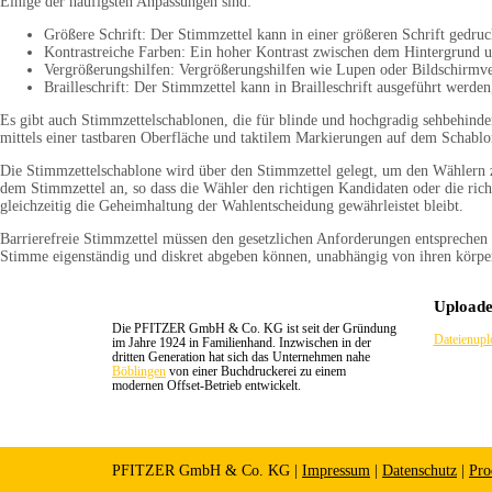
Einige der häufigsten Anpassungen sind:
Größere Schrift: Der Stimmzettel kann in einer größeren Schrift gedruc
Kontrastreiche Farben: Ein hoher Kontrast zwischen dem Hintergrund und
Vergrößerungshilfen: Vergrößerungshilfen wie Lupen oder Bildschirmve
Brailleschrift: Der Stimmzettel kann in Brailleschrift ausgeführt werd
Es gibt auch Stimmzettelschablonen, die für blinde und hochgradig sehbehinder
mittels einer tastbaren Oberfläche und taktilem Markierungen auf dem Schabl
Die Stimmzettelschablone wird über den Stimmzettel gelegt, um den Wählern zu
dem Stimmzettel an, so dass die Wähler den richtigen Kandidaten oder die rich
gleichzeitig die Geheimhaltung der Wahlentscheidung gewährleistet bleibt.
Barrierefreie Stimmzettel müssen den gesetzlichen Anforderungen entsprechen un
Stimme eigenständig und diskret abgeben können, unabhängig von ihren körpe
Uploade
Die PFITZER GmbH & Co. KG ist seit der Gründung
Dateienupl
im Jahre 1924 in Familienhand. Inzwischen in der
dritten Generation hat sich das Unternehmen nahe
Böblingen
von einer Buchdruckerei zu einem
modernen Offset-Betrieb entwickelt.
PFITZER GmbH & Co. KG |
Impressum
|
Datenschutz
|
Pro