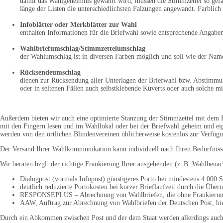
damit das Wahlgeheimnis gewahrt wird, müssen die Stimmzettel so gefal
länge der Listen die unterschiedlichsten Falzungen angewandt. Farblich 
Infoblätter oder Merkblätter zur Wahl
enthalten Informationen für die Briefwahl sowie entsprechende Angabe
Wahlbriefumschlag/Stimmzettelumschlag
der Wahlumschlag ist in diversen Farben möglich und soll wie der Nam
Rücksendeumschlag
dienen zur Rücksendung aller Unterlagen der Briefwahl bzw. Abstimmun
oder in seltenen Fällen auch selbstklebende Kuverts oder auch solche mit
Außerdem bieten wir auch eine optimierte Stanzung der Stimmzettel mit dem B
mit den Fingern lesen und im Wahllokal oder bei der Briefwahl geheim und eig
werden von den örtlichen Blindenvereinen üblicherweise kostenlos zur Verfügun
Der Versand Ihrer Wahlkommunikation kann individuell nach Ihren Bedürfniss
Wir beraten bzgl. der richtige Frankierung Ihrer ausgehenden (z. B. Wahlbena
Dialogpost (vormals Infopost) günstigeres Porto bei mindestens 4.000 
deutlich reduzierte Portokosten bei kurzer Brieflaufzeit durch die Üb
RESPONSEPLUS – Abrechnung von Wahlbriefen, die ohne Frankierung 
AAW, Auftrag zur Abrechnung von Wahlbriefen der Deutschen Post, hie
Durch ein Abkommen zwischen Post und der dem Staat werden allerdings auch v