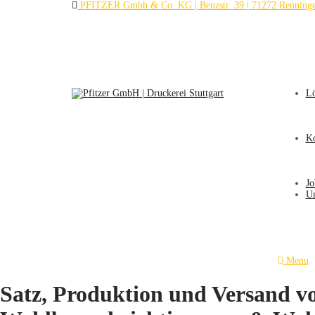
PFITZER Gmbh & Co. KG | Benzstr. 39 | 71272 Renning
L
Ko
Jo
U
Menu
Satz, Produktion und Versand v