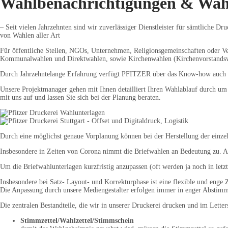
Wahlbenachrichtigungen & Wah
– Seit vielen Jahrzehnten sind wir zuverlässiger Dienstleister für sämtliche Dr
von Wahlen aller Art
Für öffentliche Stellen, NGOs, Unternehmen, Religionsgemeinschaften oder V
Kommunalwahlen und Direktwahlen, sowie Kirchenwahlen (Kirchenvorstandswa
Durch Jahrzehntelange Erfahrung verfügt PFITZER über das Know-how auch in 
Unsere Projektmanager gehen mit Ihnen detailliert Ihren Wahlablauf durch um
mit uns auf und lassen Sie sich bei der Planung beraten.
Durch eine möglichst genaue Vorplanung können bei der Herstellung der einze
Insbesondere in Zeiten von Corona nimmt die Briefwahlen an Bedeutung zu. 
Um die Briefwahlunterlagen kurzfristig anzupassen (oft werden ja noch in letzt
Insbesondere bei Satz- Layout- und Korrekturphase ist eine flexible und enge
Die Anpassung durch unsere Mediengestalter erfolgen immer in enger Abstimmu
Die zentralen Bestandteile, die wir in unserer Druckerei drucken und im Lett
Stimmzettel/Wahlzettel/Stimmschein