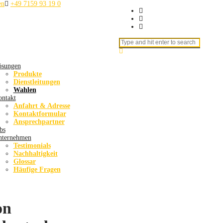
en
+49 7159 93 19 0
Search for:
ösungen
Produkte
Dienstleitungen
Wahlen
ntakt
Anfahrt & Adresse
Kontaktformular
Ansprechpartner
bs
nternehmen
Testimonials
Nachhaltigkeit
Glossar
Häufige Fragen
on