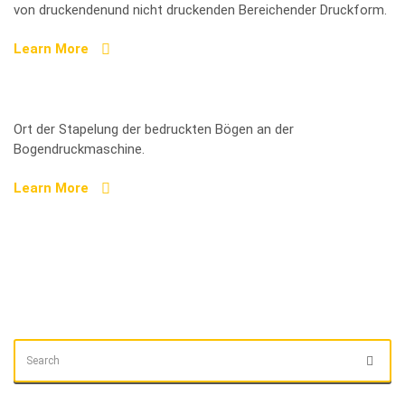
von druckendenund nicht druckenden Bereichender Druckform.
Learn More
Ausleger
Ort der Stapelung der bedruckten Bögen an der
Bogendruckmaschine.
Learn More
SEARCH
Sear
FOR: