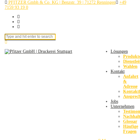
PFITZER Gmbh & Co. KG | Benzstr. 39 | 71272 Renningen
+49
7159 93 19 0
Search for:
Lösungen
Produkt
Dienstle
Wahlen
Kontakt
Anfahrt
&
Adresse
Kontakt
Ansprec
Jobs
Unternehmen
Testimon
Nachhalt
Glossar
Häufige
Fragen