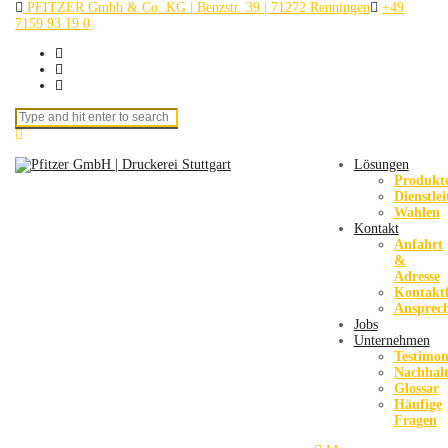
PFITZER Gmbh & Co. KG | Benzstr. 39 | 71272 Renningen
+49
7159 93 19 0
Search for:
Lösungen
Produkt
Dienstle
Wahlen
Kontakt
Anfahrt
&
Adresse
Kontakt
Ansprec
Jobs
Unternehmen
Testimon
Nachhalt
Glossar
Häufige
Fragen