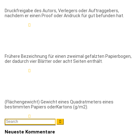
Druckfreigabe des Autors, Verlegers oder Auftraggebers,
nachdem er einen Proof oder Andruck für gut befunden hat.
Learn More
Quart
Frühere Bezeichnung für einen zweimal gefalzten Papierbogen,
der dadurch vier Blätter oder acht Seiten enthält.
Learn More
Quadratmetergewicht
(Flächengewicht) Gewicht eines Quadratmeters eines
bestimmten Papiers oderKartons (g/m2).
Learn More
Search
Search
for:
Neueste Kommentare