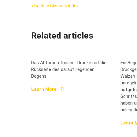
« Back to Glossary Index
Related articles
Abliegen
Mönch
Das Abfärben frischer Drucke auf die
Ein Beg
Rückseite des darauf liegenden
Druckge
Bogens.
Walzen 
unregel
Learn More
aufgetr
Schrifts
haben u
unleserl
Learn 