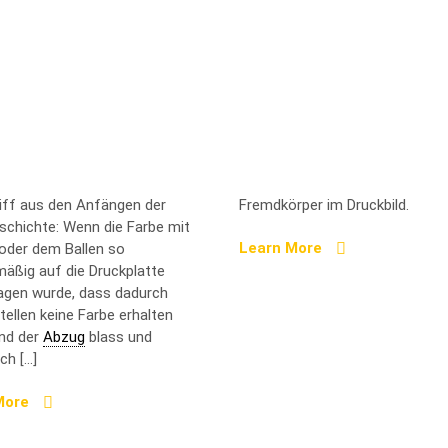
e schlagen
Butzen
riff aus den Anfängen der
Fremdkörper im Druckbild.
schichte: Wenn die Farbe mit
Learn More
oder dem Ballen so
mäßig auf die Druckplatte
agen wurde, dass dadurch
tellen keine Farbe erhalten
nd der
Abzug
blass und
ich […]
More