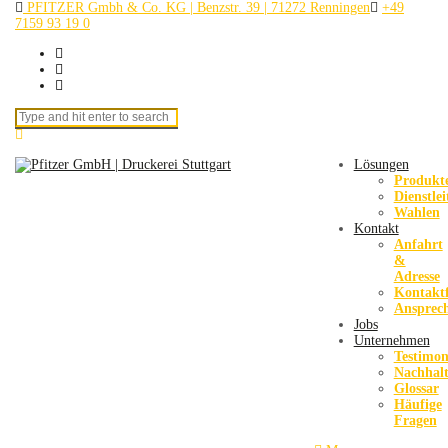
PFITZER Gmbh & Co. KG | Benzstr. 39 | 71272 Renningen
+49
7159 93 19 0
Search for:
Lösungen
Produkt
Dienstle
Wahlen
Kontakt
Anfahrt
&
Adresse
Kontakt
Ansprec
Jobs
Unternehmen
Testimon
Nachhalt
Glossar
Häufige
Fragen