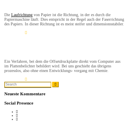
Laufrichtung
Die
Laufrichtung
von Papier ist die Richtung, in der es durch die
Papiermaschine läuft. Dies entspricht in der Regel auch der Faserrichtung
des Papiers. In dieser Richtung ist es meist steifer und dimensionsstabiler.
Learn More
COMPUTER TO PLATE
Ein Verfahren, bei dem die Offsetdruckplatte direkt vom Computer aus
im Plattenbelichter bebildert wird. Bei uns geschieht das übrigens
prozesslos, also ohne einen Entwicklungs- vorgang mit Chemie.
Learn More
Search
Search
for:
Neueste Kommentare
Social Presence